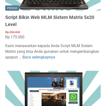
PRODUK
Script Bikin Web MLM Sistem Matrix 5x20
Level
Rp 250.000
Rp 175.000
Kami menawarkan kepada Anda Script MLM Sistem
Matrix yang bisa Anda gunakan untuk mengembangkan
apapun …
Baca selengkapnya
S
c
r
i
p
t
B
i
k