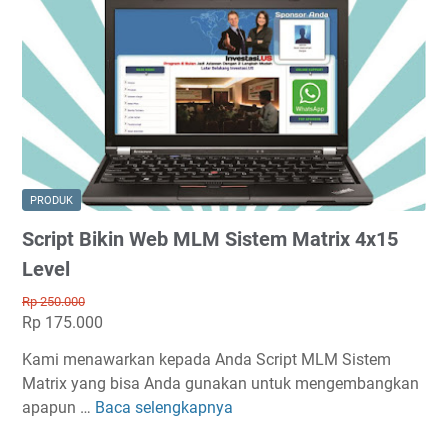
i
a
p
t
t
r
B
i
i
x
k
4
i
x
n
2
W
PRODUK
5
e
Script Bikin Web MLM Sistem Matrix 4x15
L
b
e
M
Level
v
L
Rp 250.000
e
M
Rp 175.000
l
S
Kami menawarkan kepada Anda Script MLM Sistem
i
Matrix yang bisa Anda gunakan untuk mengembangkan
s
apapun …
Baca selengkapnya
t
S
e
c