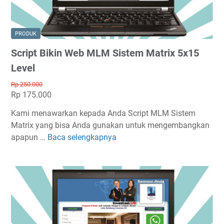
i
n
W
PRODUK
e
Script Bikin Web MLM Sistem Matrix 5x15
b
M
Level
L
Rp 250.000
M
Rp 175.000
S
Kami menawarkan kepada Anda Script MLM Sistem
i
Matrix yang bisa Anda gunakan untuk mengembangkan
s
apapun …
Baca selengkapnya
t
S
e
c
m
r
M
i
a
p
t
t
r
B
i
i