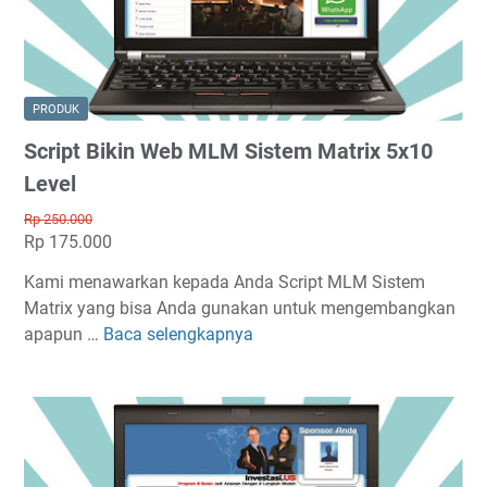
x
k
5
i
x
n
2
W
PRODUK
0
e
Script Bikin Web MLM Sistem Matrix 5x10
L
b
e
M
Level
v
L
Rp 250.000
e
M
Rp 175.000
l
S
Kami menawarkan kepada Anda Script MLM Sistem
i
Matrix yang bisa Anda gunakan untuk mengembangkan
s
apapun …
Baca selengkapnya
t
S
e
c
m
r
M
i
a
p
t
t