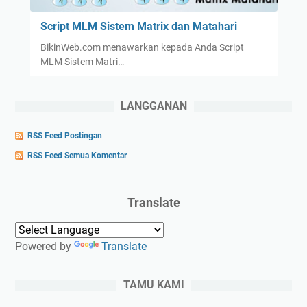
e
Script MLM Sistem Matrix dan Matahari
m
M
BikinWeb.com menawarkan kepada Anda Script
a
MLM Sistem Matri…
t
r
LANGGANAN
i
x
RSS Feed Postingan
4
RSS Feed Semua Komentar
x
1
5
Translate
L
e
v
Powered by
Translate
e
l
TAMU KAMI