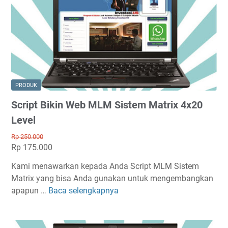
t
t
r
B
i
i
x
k
5
i
x
n
1
W
PRODUK
0
e
Script Bikin Web MLM Sistem Matrix 4x20
L
b
e
M
Level
v
L
Rp 250.000
e
M
Rp 175.000
l
S
Kami menawarkan kepada Anda Script MLM Sistem
i
Matrix yang bisa Anda gunakan untuk mengembangkan
s
apapun …
Baca selengkapnya
t
S
e
c
m
r
M