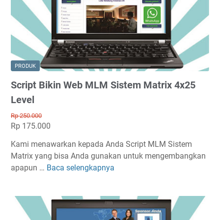
r
B
i
i
x
k
5
i
x
n
1
W
PRODUK
5
e
Script Bikin Web MLM Sistem Matrix 4x25
L
b
e
M
Level
v
L
Rp 250.000
e
M
Rp 175.000
l
S
Kami menawarkan kepada Anda Script MLM Sistem
i
Matrix yang bisa Anda gunakan untuk mengembangkan
s
apapun …
Baca selengkapnya
t
S
e
c
m
r
M
i
a
p