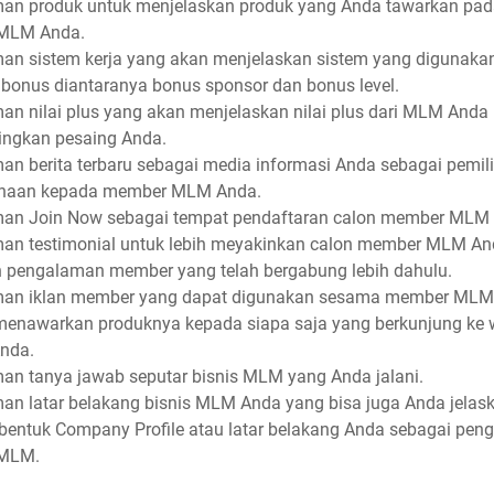
man produk untuk menjelaskan produk yang Anda tawarkan pa
 MLM Anda.
man sistem kerja yang akan menjelaskan sistem yang digunakan
t bonus diantaranya bonus sponsor dan bonus level.
man nilai plus yang akan menjelaskan nilai plus dari MLM Anda
ingkan pesaing Anda.
man berita terbaru sebagai media informasi Anda sebagai pemil
haan kepada member MLM Anda.
man Join Now sebagai tempat pendaftaran calon member MLM
man testimonial untuk lebih meyakinkan calon member MLM A
 pengalaman member yang telah bergabung lebih dahulu.
man iklan member yang dapat digunakan sesama member ML
menawarkan produknya kepada siapa saja yang berkunjung ke 
nda.
man tanya jawab seputar bisnis MLM yang Anda jalani.
man latar belakang bisnis MLM Anda yang bisa juga Anda jelas
bentuk Company Profile atau latar belakang Anda sebagai peng
 MLM.