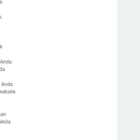
da
,
ik
 Anda.
nda
M Anda
website
kan
elola