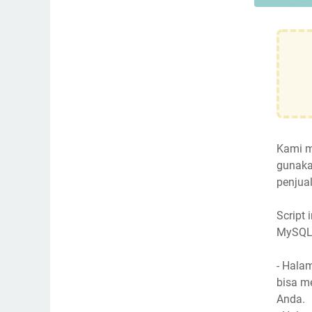
Kami m
gunaka
penjual
Script
MySQL.
- Hala
bisa m
Anda.