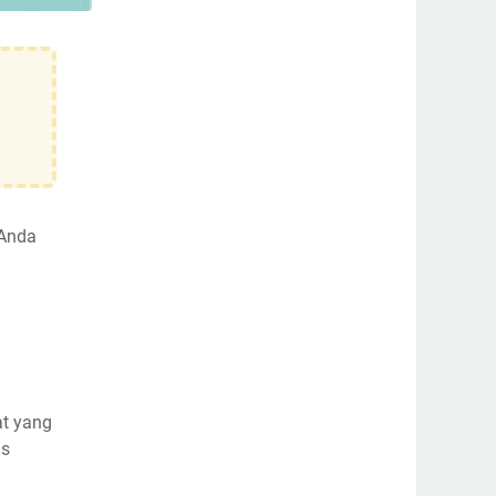
 Anda
at yang
is