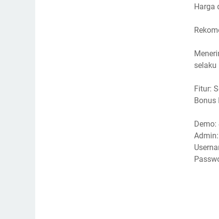
Harga 
Rekome
Meneri
selaku 
Fitur:
Bonus 
Demo: 
Admin:
Userna
Passwo