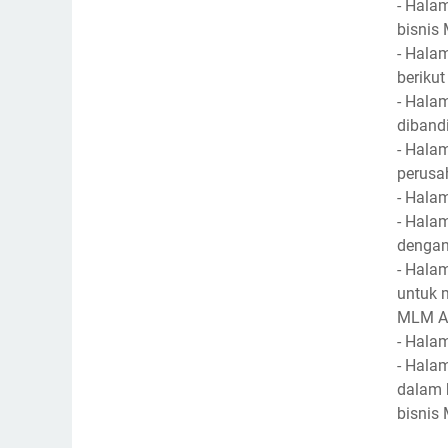
- Hala
bisnis
- Hala
beriku
- Hala
diband
- Hala
perusa
- Hala
- Hala
dengan
- Hala
untuk 
MLM A
- Hala
- Hala
dalam 
bisnis